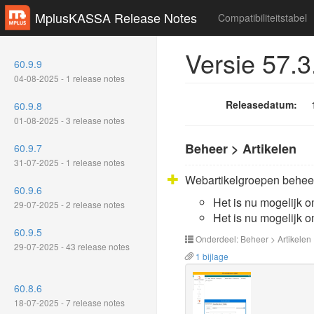
MplusKASSA Release Notes
Compatibiliteitstabel
Versie 57.3
60.9.9
04-08-2025 - 1 release notes
Releasedatum:
60.9.8
01-08-2025 - 3 release notes
Beheer > Artikelen
60.9.7
31-07-2025 - 1 release notes
Webartikelgroepen beheer 
60.9.6
Het is nu mogelijk o
29-07-2025 - 2 release notes
Het is nu mogelijk 
60.9.5
Onderdeel: Beheer > Artikelen
29-07-2025 - 43 release notes
1 bijlage
60.8.6
18-07-2025 - 7 release notes