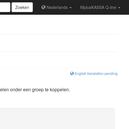
Zoeken
Nederlands
MplusKASSA Q-line
English translation pending
kelen onder een groep te koppelen.