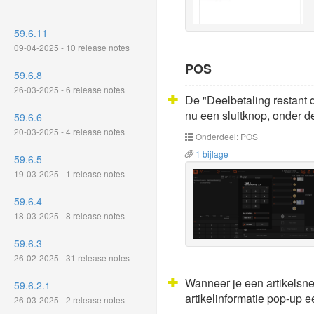
59.6.11
09-04-2025 - 10 release notes
POS
59.6.8
26-03-2025 - 6 release notes
De "Deelbetaling restant 
nu een sluitknop, onder de
59.6.6
20-03-2025 - 4 release notes
Onderdeel: POS
1 bijlage
59.6.5
19-03-2025 - 1 release notes
59.6.4
18-03-2025 - 8 release notes
59.6.3
26-02-2025 - 31 release notes
Wanneer je een artikelsne
59.6.2.1
artikelinformatie pop-up 
26-03-2025 - 2 release notes