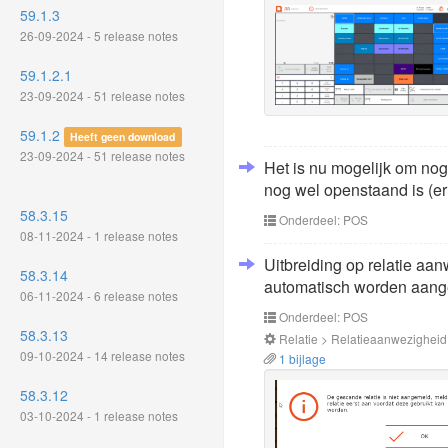
59.1.3
26-09-2024 - 5 release notes
59.1.2.1
23-09-2024 - 51 release notes
59.1.2
Heeft geen download
23-09-2024 - 51 release notes
Het is nu mogelijk om nog
nog wel openstaand is (er 
58.3.15
Onderdeel: POS
08-11-2024 - 1 release notes
Uitbreiding op relatie aa
58.3.14
automatisch worden aang
06-11-2024 - 6 release notes
Onderdeel: POS
58.3.13
Relatie > Relatieaanwezigheid
09-10-2024 - 14 release notes
1 bijlage
58.3.12
03-10-2024 - 1 release notes