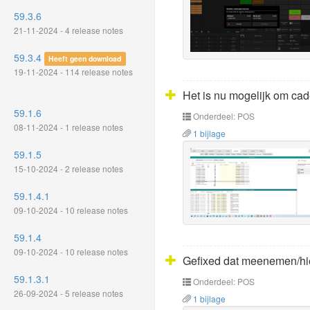
59.3.6
21-11-2024 - 4 release notes
59.3.4
Heeft geen download
19-11-2024 - 114 release notes
Het is nu mogelijk om cad
59.1.6
Onderdeel: POS
08-11-2024 - 1 release notes
1 bijlage
59.1.5
15-10-2024 - 2 release notes
59.1.4.1
09-10-2024 - 10 release notes
59.1.4
09-10-2024 - 10 release notes
Gefixed dat meenemen/hie
59.1.3.1
Onderdeel: POS
26-09-2024 - 5 release notes
1 bijlage